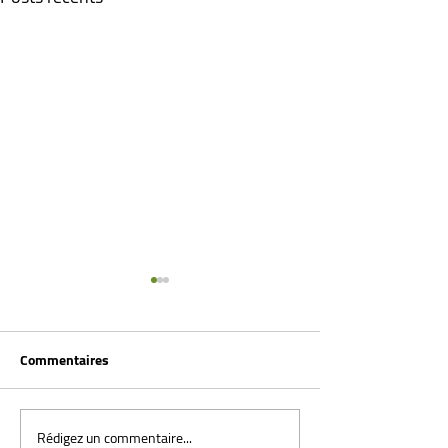
Commentaires
Rédigez un commentaire...
Arthrose du Lisfranc :
Tendinopathie d