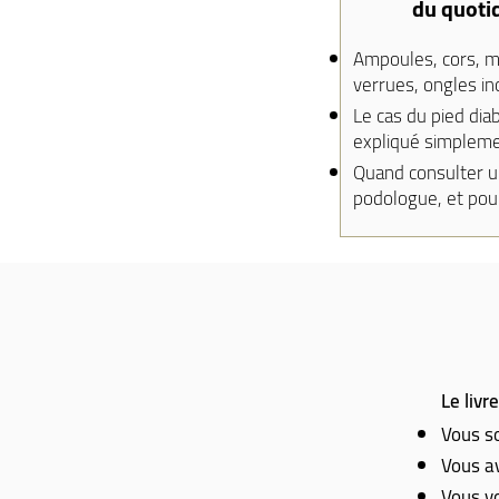
du quoti
Ampoules, cors, m
verrues, ongles inc
Le cas du pied dia
expliqué simplem
Quand consulter u
podologue, et pou
Le livr
Vous s
Vous a
Vous v