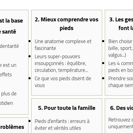
2. Mieux comprendre vos
3. Les ge
st la base
pieds
font l
 santé
Une anatomie complexe et
Bien choisi
édentarité
fascinante
(ville, sport
valgus...)
Leurs super-pouvoirs
insoupçonnés : équilibre,
Les 4 com
e est un
circulation, température...
pieds en b
effets
Ce que vos pieds disent de
Prendre soi
vous
chaque sem
 plus de
tidien
5. Pour toute la famille
6. Des vi
Retrouvez d
Pieds d’enfants : erreurs à
 problèmes
uniquement 
éviter et vérités utiles