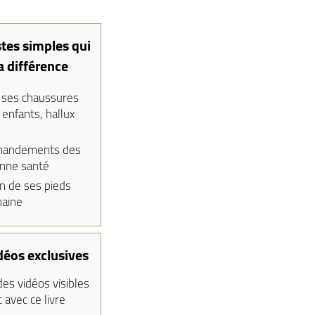
stes simples qui
a différence
r ses chaussures
, enfants, hallux
mandements des
onne santé
n de ses pieds
aine
déos exclusives
es vidéos visibles
avec ce livre