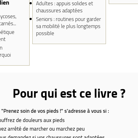
dien
Adultes : appuis solides et
chaussures adaptées
ycoses,
Seniors : routines pour garder
arnés...
sa mobilité le plus longtemps
bétique
possible
ent
n
rquoi
Pour qui est ce livre ?
e "Prenez soin de vos pieds !" s'adresse à vous si :
ouffrez de douleurs aux pieds
vez arrêté de marcher ou marchez peu
ous demandez si vos chaussures sont adaptées