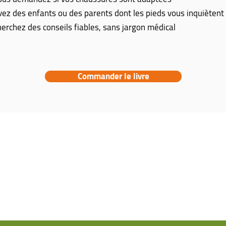
ez des enfants ou des parents dont les pieds vous inquiètent
erchez des conseils fiables, sans jargon médical
Commander le livre
NAVIGATION
CONT
Pathologies
Po
Livre
Pa
Ressources
Me
Formation