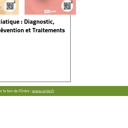
Hanche
iatique : Diagnostic,
évention et Traitements
ACT
ser une question
rtenariat
ntions légales
le lien de l'Ordre :
www.onpp.fr