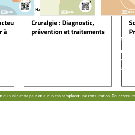
Hanche
ucteurs
Cruralgie : Diagnostic,
Sc
r à
prévention et traitements
Pr
NAVIGATION
CONT
Pathologies
Po
Livre
Pa
Ressources
Me
Formation
on du public et ne peut en aucun cas remplacer une consultation. Pour consulter 