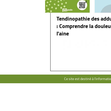
Hanche
Tendinopathie des add
: Comprendre la douleu
l'aine
Ce site est destiné à l’informati