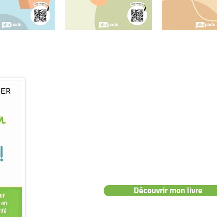
📖 Mon livre :
"Prenez soin de vo
👉 Le guide pratique pour des pieds e
sans douleurs ni tracas.
Découvrir mon livre