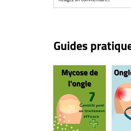
Comment se couper les ongles
des pieds ? (vidéo)
Guides pratiqu