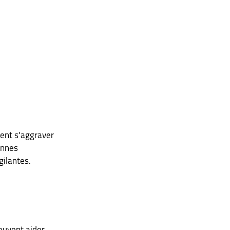
vent s'aggraver 
onnes 
gilantes.
euvent aider.