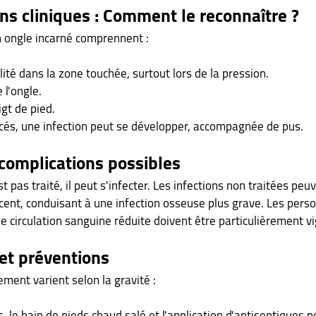
ns cliniques : Comment le reconnaître ?
un ongle incarné comprennent :
lité dans la zone touchée, surtout lors de la pression.
 l'ongle.
gt de pied.
cés, une infection peut se développer, accompagnée de pus.
 complications possibles
st pas traité, il peut s'infecter. Les infections non traitées peu
acent, conduisant à une infection osseuse plus grave. Les pers
 circulation sanguine réduite doivent être particulièrement vi
 et préventions
ment varient selon la gravité :
s, le bain de pieds chaud salé et l'application d'antiseptiques p