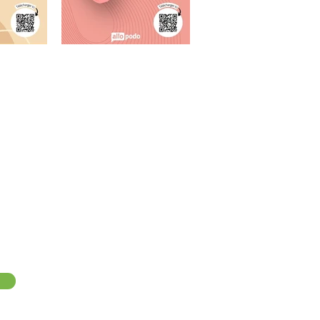
s pieds"
n pleine santé,