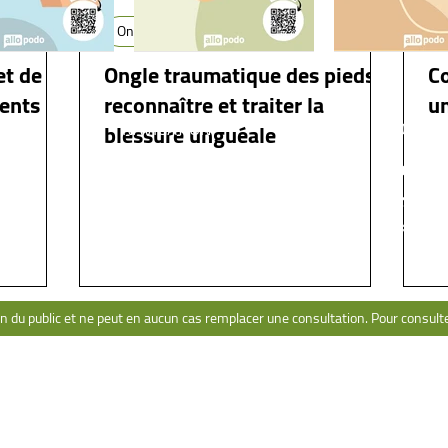
Ongles douloureux
O
et de
Ongle traumatique des pieds :
C
rents
reconnaître et traiter la
u
NAVIGATION
CONT
blessure unguéale
Pathologies
Po
Livre
Pa
Ressources
Me
Formation
on du public et ne peut en aucun cas remplacer une consultation. Pour consulter 