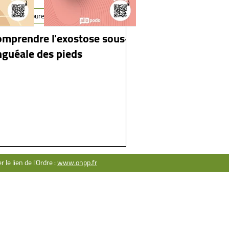
ngles douloureux
omprendre l'exostose sous-
nguéale des pieds
ACT
ser une question
rtenariat
ntions légales
le lien de l'Ordre :
www.onpp.fr