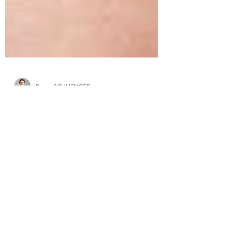
Pierre SCHLIENGER
Nigritie : Tout savoir sur l'ongle
noir ou brun (aux pieds)