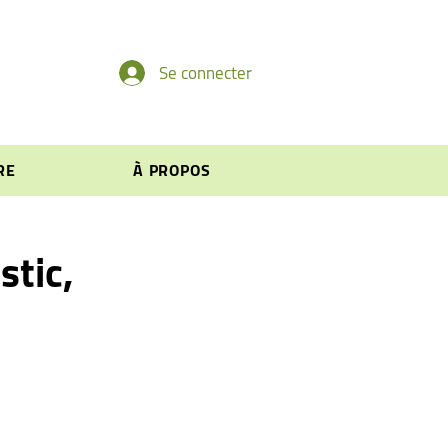
Se connecter
RE
À PROPOS
stic,