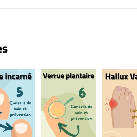
Arthrose du Lisfranc : Causes
et Traitements
es