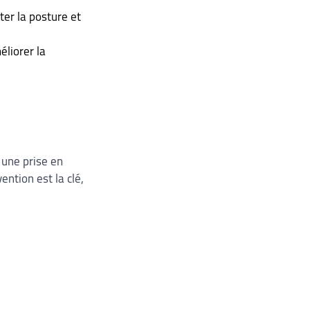
er la posture et 
liorer la 
 une prise en 
ntion est la clé, 