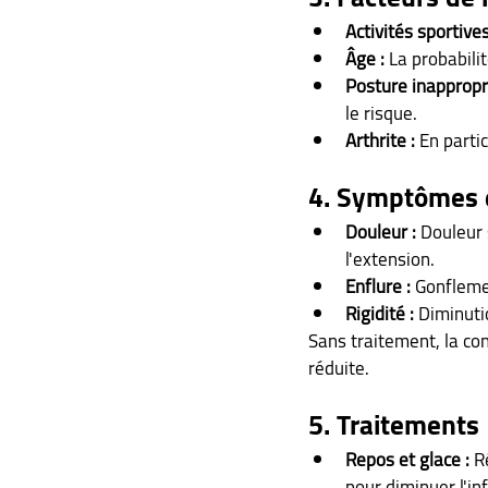
Activités sportives
Âge :
 La probabili
Posture inappropr
le risque.
Arthrite :
 En parti
4. Symptômes e
Douleur :
 Douleur 
l'extension.
Enflure :
 Gonflemen
Rigidité :
 Diminuti
Sans traitement, la co
réduite.
5. Traitements
Repos et glace :
 R
pour diminuer l'i