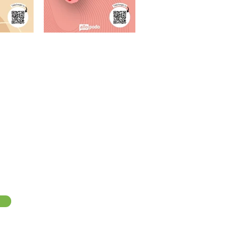
s pieds"
n pleine santé,