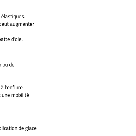
 élastiques.
peut augmenter 
patte d'oie.
n ou de 
 l'enflure.
 une mobilité 
lication de glace 