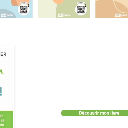
📖 Mon livre :
"Prenez soin de vo
👉 Le guide pratique pour des pieds e
sans douleurs ni tracas.
Découvrir mon livre