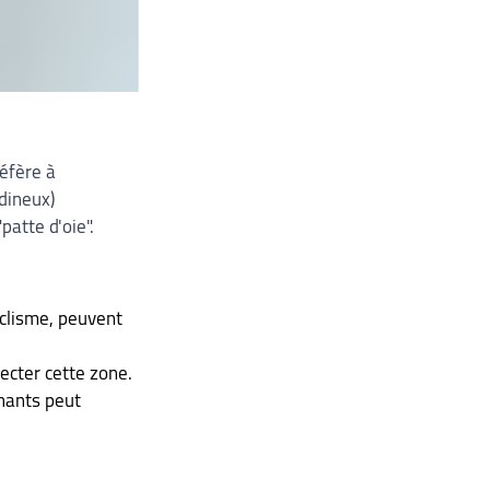
éfère à 
dineux) 
atte d'oie".
yclisme, peuvent 
ecter cette zone.
nants peut 