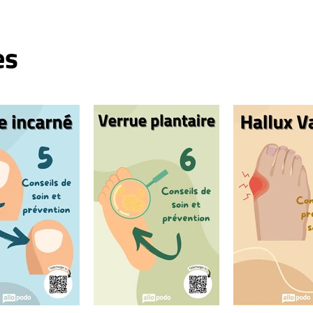
et Traitements
es