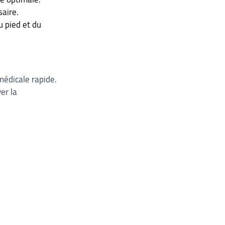
saire.
 pied et du 
médicale rapide. 
er la 