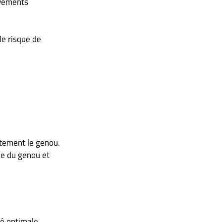
uvements 
e risque de 
ètement le genou.
ue du genou et 
té optimale.