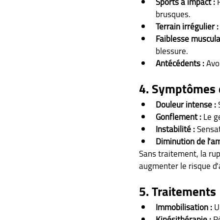
Sports à impact :
 
brusques.
Terrain irrégulier :
Faiblesse musculai
blessure.
Antécédents :
 Avo
4. Symptômes e
Douleur intense :
 
Gonflement :
 Le g
Instabilité :
 Sensat
Diminution de l'a
Sans traitement, la rup
augmenter le risque d'
5. Traitements
Immobilisation :
 U
Kinésithérapie :
 R