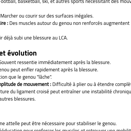
Football, basketball, ski, et autres sports nécessitant des mo
 Marcher ou courir sur des surfaces inégales.
re :
 Des muscles autour du genou non renforcés augmentent l
ir déjà subi une blessure au LCA.
t évolution
Souvent ressentie immédiatement après la blessure.
enou peut enfler rapidement après la blessure.
ion que le genou "lâche".
mplitude de mouvement :
 Difficulté à plier ou à étendre compl
ture du ligament croisé peut entraîner une instabilité chroniq
autres blessures.
ne attelle peut être nécessaire pour stabiliser le genou.
ééducation pour renforcer les muscles et retrouver une mobili