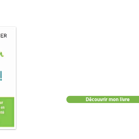
📖 Mon livre :
"Prenez soin de vo
👉 Le guide pratique pour des pieds e
sans douleurs ni tracas.
Découvrir mon livre