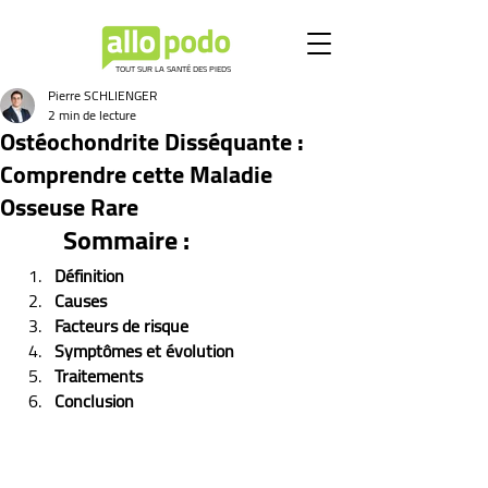
TOUT SUR LA SANTÉ DES PIEDS
Pierre SCHLIENGER
2 min de lecture
Ostéochondrite Disséquante :
Comprendre cette Maladie
Osseuse Rare
Sommaire :
Définition
Causes
Facteurs de risque
Symptômes et évolution 
Traitements
Conclusion