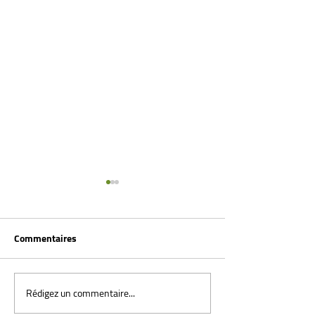
Commentaires
Rédigez un commentaire...
Démarche pieds en dedans
Marche sur la po