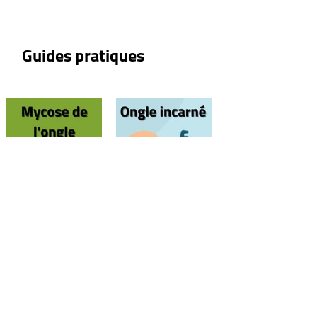
(Endogyrisme) chez
Pieds : Pourquoi
l'enfant
enfants adoptent
Guides pratiques
démarche ?