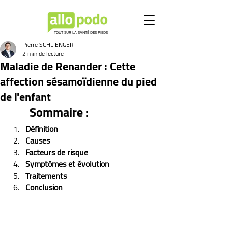
TOUT SUR LA SANTÉ DES PIEDS
Pierre SCHLIENGER
2 min de lecture
Maladie de Renander : Cette
affection sésamoïdienne du pied
de l'enfant
Sommaire :
Définition
Causes
Facteurs de risque
Symptômes et évolution 
Traitements
Conclusion