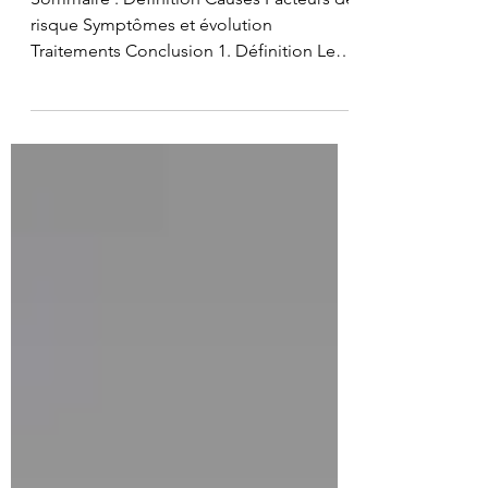
Les douleurs de Croissance dans
les Jambes
Sommaire : Définition Causes Facteurs de
risque Symptômes et évolution
Traitements Conclusion 1. Définition Les
douleurs de croissance...