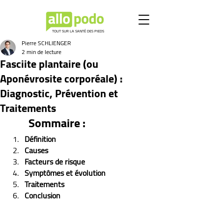
TOUT SUR LA SANTÉ DES PIEDS
Pierre SCHLIENGER
2 min de lecture
Fasciite plantaire (ou
Aponévrosite corporéale) :
Diagnostic, Prévention et
Traitements
Sommaire :
Définition
Causes
Facteurs de risque
Symptômes et évolution 
Traitements
Conclusion