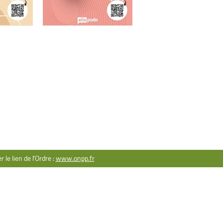
ACT
ser une question
rtenariat
ntions légales
le lien de l'Ordre :
www.onpp.fr