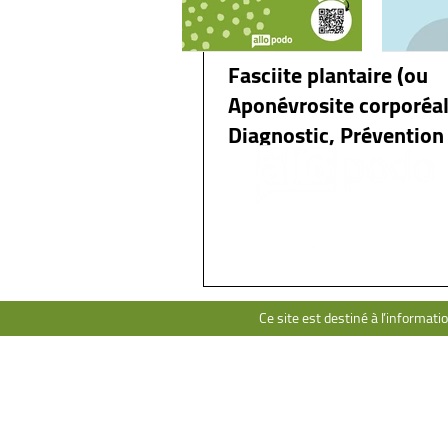
Médio-pied
Fasciite plantaire (ou
Aponévrosite corporéal
Diagnostic, Prévention
Traitements
Ce site est destiné à l’informati