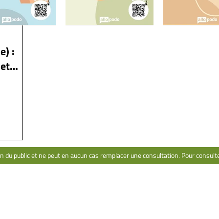
e) :
NAVIGATION
CONT
 et
Pathologies
Po
Livre
Pa
Ressources
Me
Formation
on du public et ne peut en aucun cas remplacer une consultation. Pour consulter 