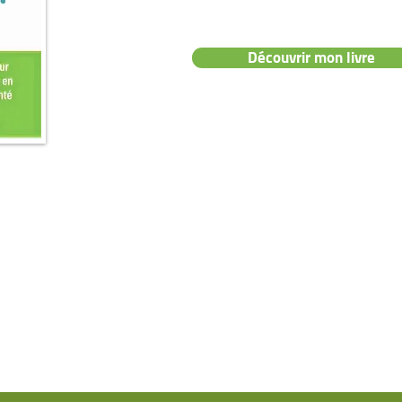
Découvrir mon livre
NAVIGATION
CONT
Pathologies
Po
Livre
Pa
Ressources
Me
Formation