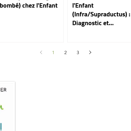
bombé) chez l'Enfant
l'Enfant
(Infra/Supraductus) :
Diagnostic et
Traitements
1
2
3
📖 Mon livre :
"Prenez soin de vo
👉 Le guide pratique pour des pieds e
sans douleurs ni tracas.