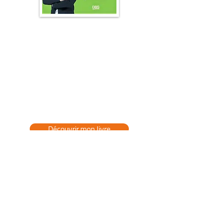
📖 Mon livre :
"Prenez soin de vos
pieds"
👉 Le guide pratique pour des pieds
en pleine santé, sans douleurs ni
tracas.
Découvrir mon livre