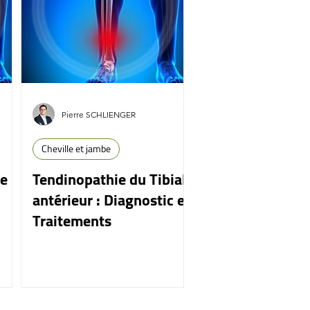
Pierre SCHLIENGER
Cheville et jambe
le
Tendinopathie du Tibial
antérieur : Diagnostic et
Traitements