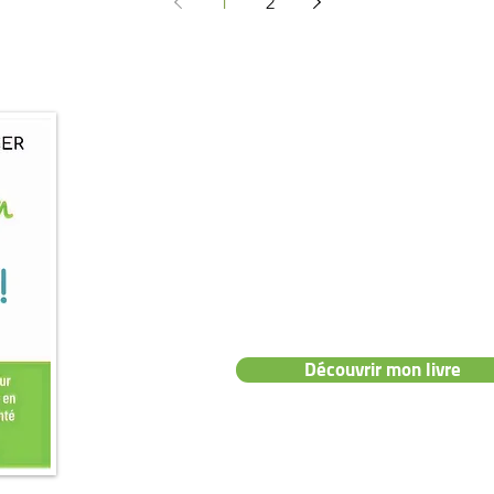
1
2
📖 Mon livre :
"Prenez soin de vo
👉 Le guide pratique pour des pieds e
sans douleurs ni tracas.
Découvrir mon livre