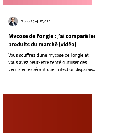
Pierre SCHLIENGER
Mycose de l’ongle : j’ai comparé les
produits du marché (vidéo)
Vous souffrez d'une mycose de l'ongle et
vous avez peut-être tenté d'utiliser des
vernis en espérant que l'infection disparaisse
d'elle-même. En tant que podologue, j'ai
souvent rencontré des patients déçus par
les résultats, ayant perdu du temps et de
l'argent avec des traitements inefficaces.
Aujourd'hui, je vais passer en revue, en