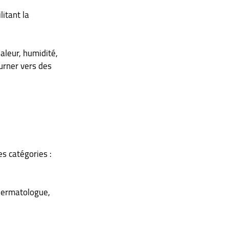
itant la 
aleur, humidité, 
urner vers des 
es catégories :