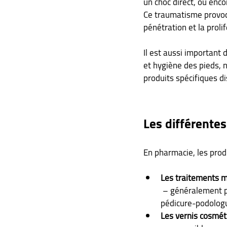
un choc direct, ou enco
Ce traumatisme provoque
pénétration et la prol
Il est aussi important 
et hygiène des pieds, n
produits spécifiques d
Les différentes
En pharmacie, les produ
Les traitements 
 – généralement prescrits par un professionnel de santé (médecin généraliste, dermatologue, 
pédicure-podologu
Les vernis cosmét