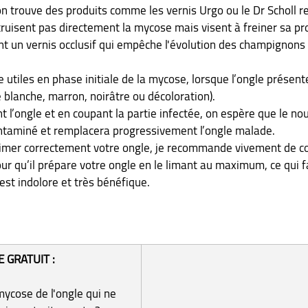
n trouve des produits comme les vernis Urgo ou le Dr Scholl rev
ruisent pas directement la mycose mais visent à freiner sa pro
t un vernis occlusif qui empêche l'évolution des champignons 
e utiles en phase initiale de la mycose, lorsque l’ongle présen
e blanche, marron, noirâtre ou décoloration). 
 l’ongle et en coupant la partie infectée, on espère que le nou
ntaminé et remplacera progressivement l’ongle malade.
limer correctement votre ongle, je recommande vivement de co
 qu’il prépare votre ongle en le limant au maximum, ce qui faci
est indolore et très bénéfique.
E GRATUIT :
ycose de l'ongle qui ne 