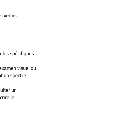
ules spécifiques 
 examen visuel ou 
t un spectre 
ulter un 
rire le 