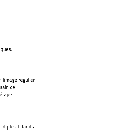
iques.
 limage régulier. 
sain de 
 étape.
nt plus. Il faudra 