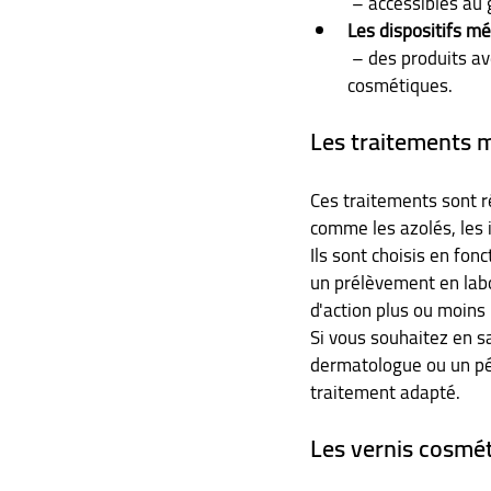
 – accessibles au 
Les dispositifs m
 – des produits avec une action chimique et/ou mécanique, plus puissants que les vernis 
cosmétiques.
Les traitements 
Ces traitements sont r
comme les azolés, les i
Ils sont choisis en fo
un prélèvement en labo
d'action plus ou moins
Si vous souhaitez en sa
dermatologue ou un péd
traitement adapté.
Les vernis cosmét