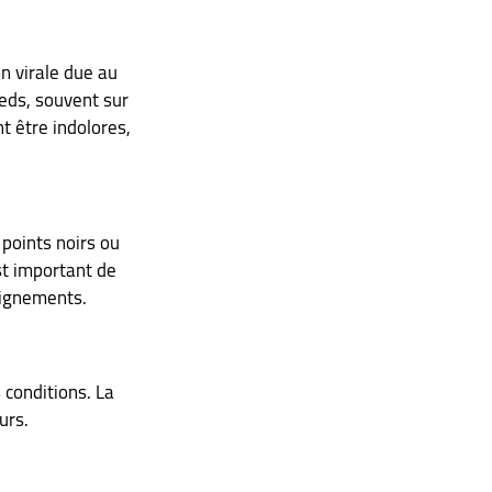
n virale due au 
eds, souvent sur 
 être indolores, 
points noirs ou 
st important de 
saignements.
conditions. La 
urs.