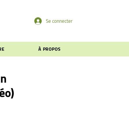
Se connecter
RE
À PROPOS
un
éo)