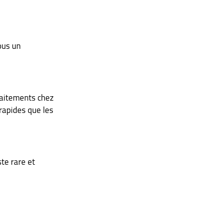
ous un 
raitements chez 
rapides que les 
te rare et 