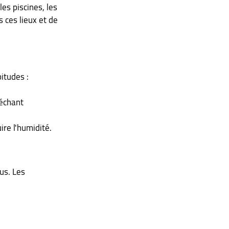
s piscines, les 
 ces lieux et de 
itudes :
échant 
ire l'humidité.
us. Les 