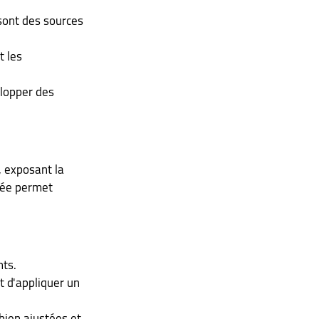
sont des sources 
 les 
elopper des 
 exposant la 
iée permet 
nts.
t d'appliquer un 
bien ajustées et 