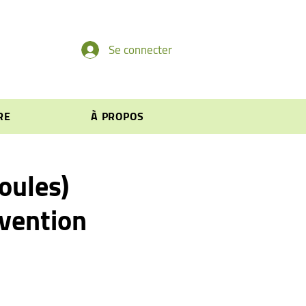
Se connecter
RE
À PROPOS
oules)
évention