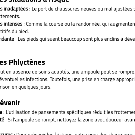
es inadaptées
 : Le port de chaussures neuves ou mal ajustées 
ttements.
es intenses
 : Comme la course ou la randonnée, qui augmentent
tifs du pied.
ondante
 : Les pieds qui suent beaucoup sont plus enclins à dév
des Phlyctènes
out en absence de soins adaptés, une ampoule peut se rompre,
éventuelles infections. Toutefois, une prise en charge appropr
ison en quelques jours.
révenir
e 
: L'utilisation de pansements spécifiques réduit les frotteme
té
 : Si l'ampoule se rompt, nettoyez la zone avec douceur avan
ssures
 : Pour prévenir les frictions, optez pour des chaussures 