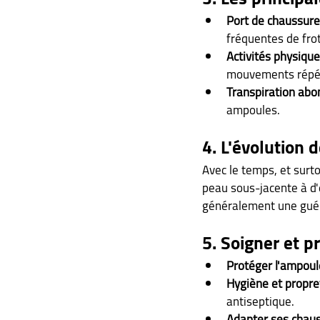
Port de chaussur
fréquentes de fro
Activités physiqu
mouvements répéti
Transpiration ab
ampoules.
4. L'évolution 
Avec le temps, et surt
peau sous-jacente à d'
généralement une guér
5. Soigner et p
Protéger l'ampoul
Hygiène et propre
antiseptique.
Adapter ses chau