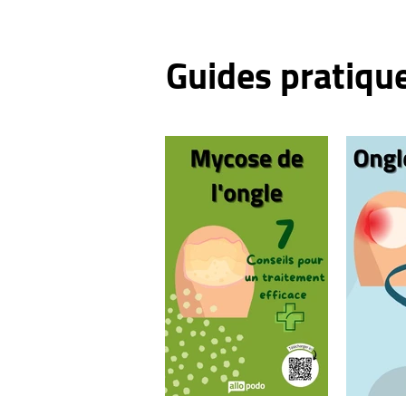
affection cutanée
Guides pratiqu