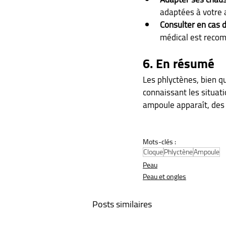
adaptées à votre a
Consulter en cas 
médical est reco
6. En résumé
Les phlyctènes, bien q
connaissant les situati
ampoule apparaît, des 
Mots-clés :
Cloque
Phlyctène
Ampoule
Peau
Peau et ongles
Posts similaires