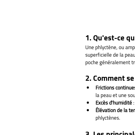
1. Qu'est-ce q
Une phlyctène, ou ampo
superficielle de la pea
poche généralement t
2. Comment se
Frictions continue
la peau et une so
Excès d'humidité
 
Élévation de la t
phlyctènes.
3. Les principa