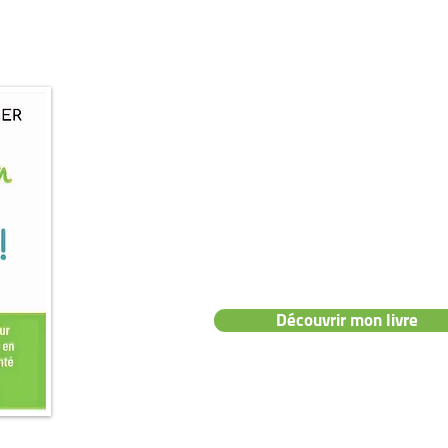
📖 Mon livre :
"Prenez soin de vo
👉 Le guide pratique pour des pieds e
sans douleurs ni tracas.
Découvrir mon livre