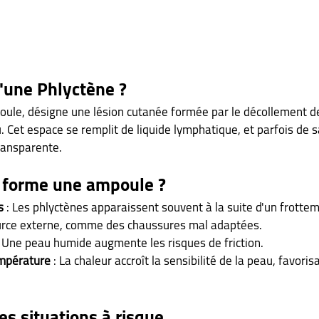
u'une Phlyctène ?
ule, désigne une lésion cutanée formée par le décollement de
u. Cet espace se remplit de liquide lymphatique, et parfois de 
ransparente.
 forme une ampoule ?
s
 : Les phlyctènes apparaissent souvent à la suite d'un frotte
urce externe, comme des chaussures mal adaptées.
: Une peau humide augmente les risques de friction.
empérature
 : La chaleur accroît la sensibilité de la peau, favorisa
les situations à risque