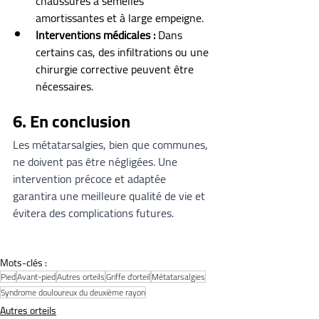
chaussures à semelles 
amortissantes et à large empeigne.
Interventions médicales :
 Dans 
certains cas, des infiltrations ou une 
chirurgie corrective peuvent être 
nécessaires.
6. En conclusion
Les métatarsalgies, bien que communes, 
ne doivent pas être négligées. Une 
intervention précoce et adaptée 
garantira une meilleure qualité de vie et 
évitera des complications futures.
Mots-clés :
Pied
Avant-pied
Autres orteils
Griffe d'orteil
Métatarsalgies
Syndrome douloureux du deuxième rayon
Autres orteils