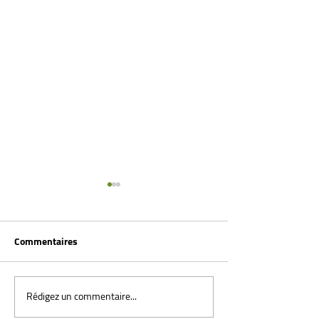
Commentaires
Rédigez un commentaire...
Marche sur la pointe des
Épiphysiolyse : L