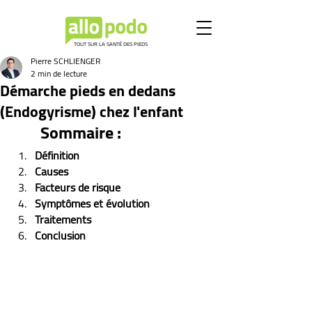
TOUT SUR LA SANTÉ DES PIEDS
Pierre SCHLIENGER
2 min de lecture
Démarche pieds en dedans
(Endogyrisme) chez l'enfant
Sommaire :
Définition
Causes
Facteurs de risque
Symptômes et évolution 
Traitements
Conclusion