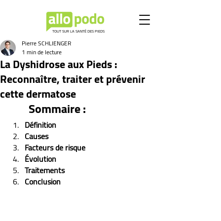
TOUT SUR LA SANTÉ DES PIEDS
Pierre SCHLIENGER
1 min de lecture
La Dyshidrose aux Pieds :
Reconnaître, traiter et prévenir
cette dermatose
Sommaire :
Définition
Causes
Facteurs de risque
Évolution
Traitements
Conclusion