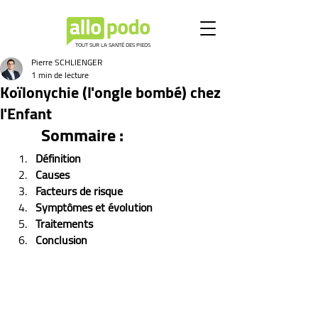
TOUT SUR LA SANTÉ DES PIEDS
Pierre SCHLIENGER
1 min de lecture
Koïlonychie (l'ongle bombé) chez
l'Enfant
Sommaire :
Définition
Causes
Facteurs de risque
Symptômes et évolution 
Traitements
Conclusion