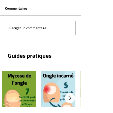
Commentaires
Rédigez un commentaire...
Vitiligo : Comprendre cette
Erythrasma : Iden
affection cutanée
comprendre et gé
infection cutané
Guides pratiques