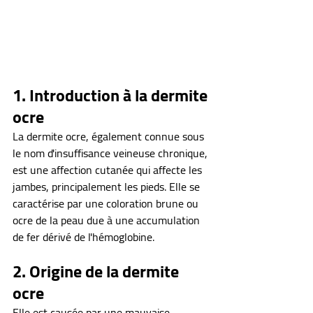
1. Introduction à la dermite 
ocre
La dermite ocre, également connue sous 
le nom d'insuffisance veineuse chronique, 
est une affection cutanée qui affecte les 
jambes, principalement les pieds. Elle se 
caractérise par une coloration brune ou 
ocre de la peau due à une accumulation 
de fer dérivé de l'hémoglobine.
2. Origine de la dermite 
ocre
Elle est causée par une mauvaise 