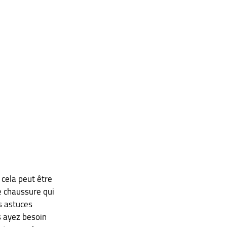
 cela peut être 
e chaussure qui 
s astuces 
s ayez besoin 