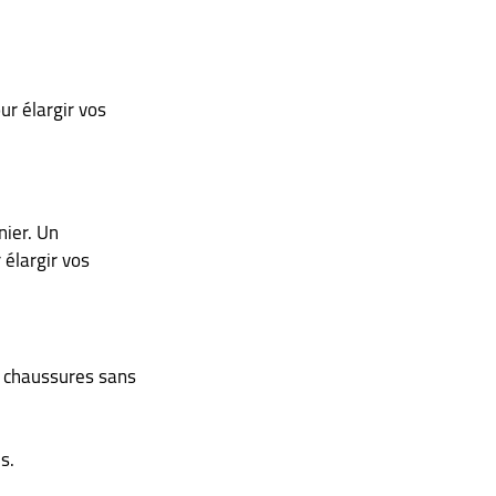
ur élargir vos 
ier. Un 
élargir vos 
s chaussures sans 
s.