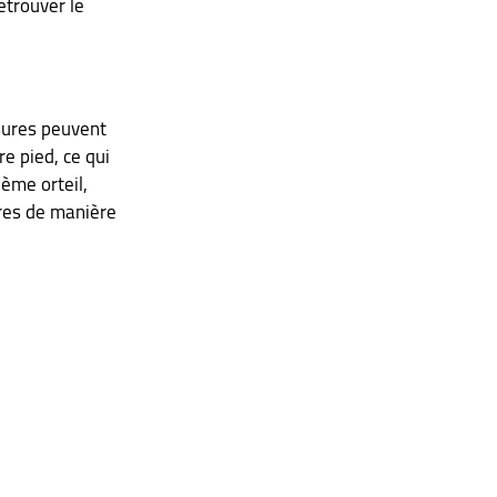
etrouver le 
sures peuvent 
e pied, ce qui 
ème orteil, 
res de manière 