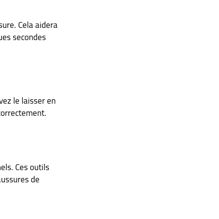
sure. Cela aidera 
ques secondes 
ez le laisser en 
correctement.
ls. Ces outils 
haussures de 