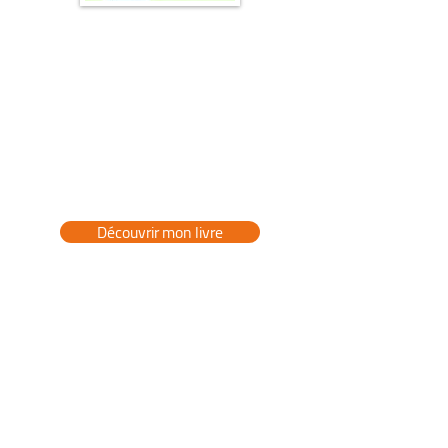
📖 Mon livre :
"Prenez soin de vos
pieds"
👉 Le guide pratique pour des pieds
en pleine santé, sans douleurs ni
tracas.
Découvrir mon livre