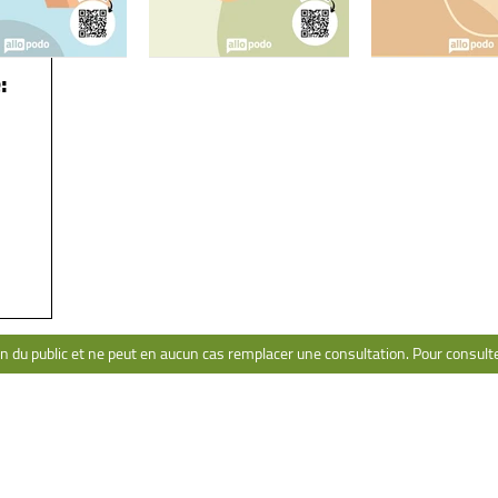
:
NAVIGATION
CONT
Pathologies
Po
Livre
Pa
Ressources
Me
Formation
on du public et ne peut en aucun cas remplacer une consultation. Pour consulter 