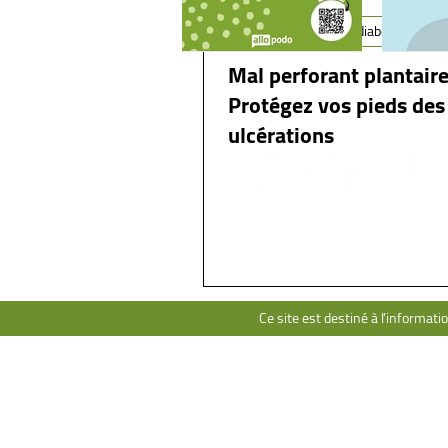
Pathologies du pied diabétique
Mal perforant plantaire
Protégez vos pieds des
ulcérations
Ce site est destiné à l’informati