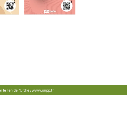
ACT
ser une question
rtenariat
ntions légales
le lien de l'Ordre :
www.onpp.fr