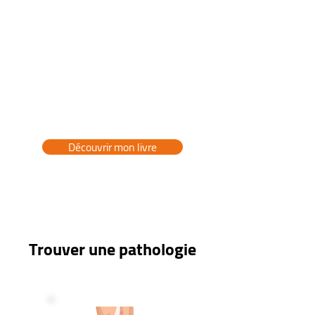
📖 Mon livre :
"Prenez soin de vos
pieds"
👉 Le guide pratique pour des pieds
en pleine santé, sans douleurs ni
tracas.
Découvrir mon livre
Trouver une pathologie