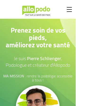
TOUT SUR LA SANTÉ DES PIEDS
Prenez soin de vos
pieds,
améliorez votre santé
Je suis
Pierre Schlienger
,
Podologue et créateur d'Allopodo
MA MISSION
: rendre la podologie accessible
à tous !