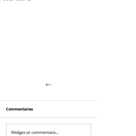
Commentaires
Rédigez un commentaire...
Démarche pieds en dedans
Marche sur la po