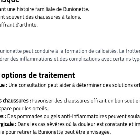
nt une histoire familiale de Bunionette.
t souvent des chaussures à talons.
frant d'arthrite.
Bunionette peut conduire à la formation de callosités. Le frott
rer des inflammations et des complications avec certains typ
s options de traitement
e :
 Une consultation peut aider à déterminer des solutions o
s chaussures :
 Favoriser des chaussures offrant un bon soutien
pace pour les orteils.
s :
 Des pommades ou gels anti-inflammatoires peuvent soulag
gicale :
 Dans les cas sévères où la douleur est constante et im
gie pour retirer la Bunionette peut être envisagée.