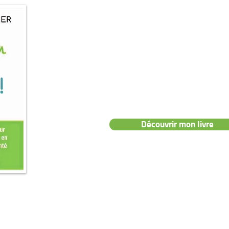
📖 Mon livre :
"Prenez soin de vo
👉 Le guide pratique pour des pieds e
sans douleurs ni tracas.
Découvrir mon livre
NAVIGATION
CONT