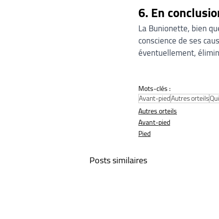
6. En conclusio
La Bunionette, bien que
conscience de ses cause
éventuellement, élimin
Mots-clés :
Avant-pied
Autres orteils
Qui
Autres orteils
Avant-pied
Pied
Posts similaires