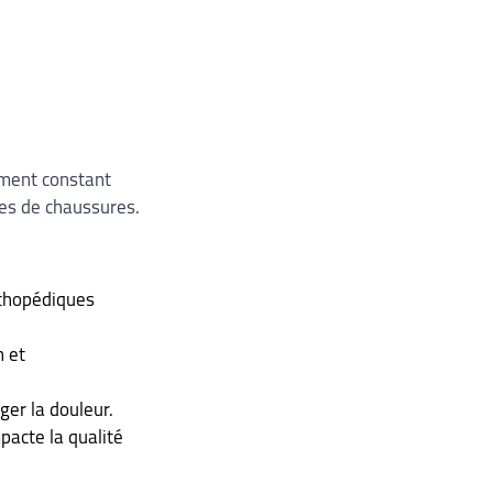
ement constant 
es de chaussures.
rthopédiques 
 et 
er la douleur.
pacte la qualité 