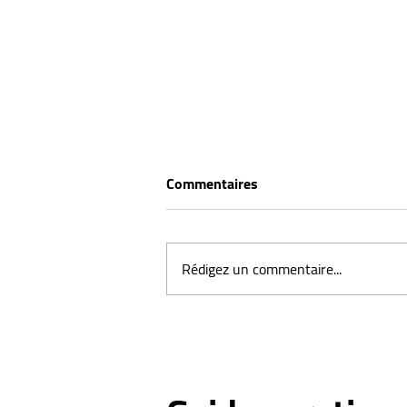
Commentaires
Rédigez un commentaire...
Quintus Varus : Cette
déviation du 5ème orteil